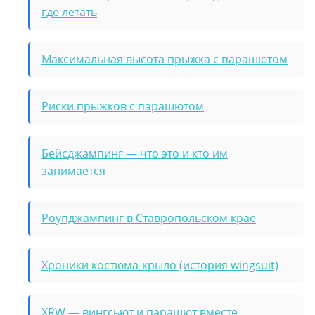
где летать
Максимальная высота прыжка с парашютом
Риски прыжков с парашютом
Бейсджампинг — что это и кто им
занимается
Роупджампинг в Ставропольском крае
Хроники костюма-крыло (история wingsuit)
XRW — вингсьют и парашют вместе