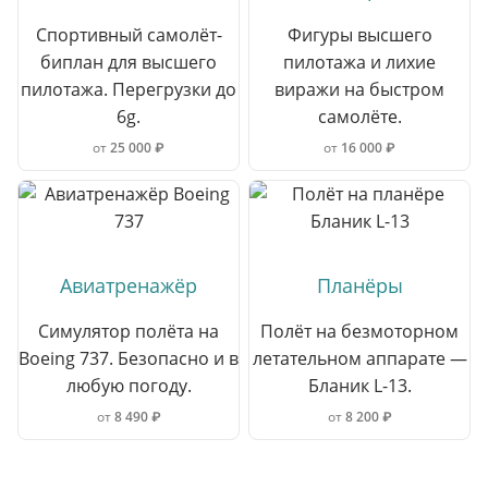
Спортивный самолёт-
Фигуры высшего
биплан для высшего
пилотажа и лихие
пилотажа. Перегрузки до
виражи на быстром
6g.
самолёте.
от
25 000 ₽
от
16 000 ₽
Авиатренажёр
Планёры
Симулятор полёта на
Полёт на безмоторном
Boeing 737. Безопасно и в
летательном аппарате —
любую погоду.
Бланик L-13.
от
8 490 ₽
от
8 200 ₽