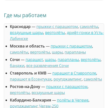
Где мы работаем
Краснодар
—
прыжки с парашютом
,
самолёты
,
воздушные шары
,
вертолёты
,
дрифт-гонки в Усть-
Лабинске
Москва и область
—
прыжки с парашютом
,
самолёты
,
вертолёты
,
шары
,
парапланы
Сочи
—
парашют
,
шары
,
парапланы
,
вертолёты
,
банджи
,
все развлечения Сочи
Ставрополь и КМВ
—
парашют в Ставрополе
,
парашют в Ессентуках
,
роупджампинг
,
самолёты
Ростов-на-Дону
—
прыжки с парашютом
,
вертолёты
,
воздушные шары
Кабардино-Балкария
—
полёты в Чегеме
,
роупджампинг Чегем-250