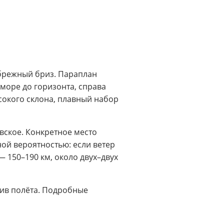
ибрежный бриз. Параплан
 море до горизонта, справа
ысокого склона, плавный набор
ское. Конкретное место
ой вероятностью: если ветер
— 150–190 км, около двух–двух
отив полёта. Подробные