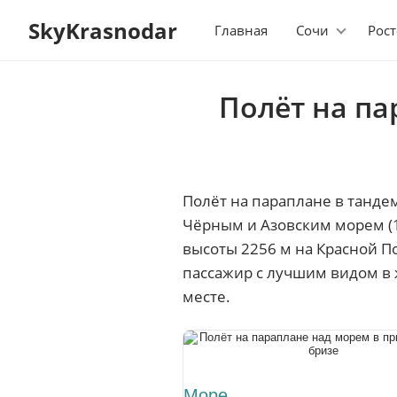
SkyKrasnodar
Главная
Сочи
Рост
Полёт на па
Полёт на параплане в танде
Чёрным и Азовским морем (10
высоты 2256 м на Красной П
пассажир с лучшим видом в 
месте.
Море