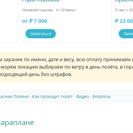
Чегемское ущелье · от 20 минут
Старт с 22
от ₽ 7 000
₽ 13 0
Записаться
Запи
заранее по имени, дате и весу, всю оплату принимаем н
 морем локацию выбираем по ветру в день полёта, в гор
одходящий день без штрафов.
асная Поляна
·
Как проходит полёт
·
Видео
·
Вопросы
параплане