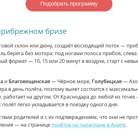
Подобрать программу
 прибрежном бризе
еговой склон или дюну, создаёт восходящий поток — пр
доль берега без мотора: под ногами полоса прибоя, слева
ый формат — 10, 15 или 20 минут в воздухе, старт с нев
па
и
Благовещенская
— Чёрное море,
Голубицкая
— Азов
а в день полёта, поэтому вылет состоится с максимальн
, работает на другом. От Краснодара до любой из точек 
 полёт легко укладывается в поездку одного дня.
тствии родителей и с их подтверждением, что они не пр
ления — на странице
полётов на параплане в Анапе
.