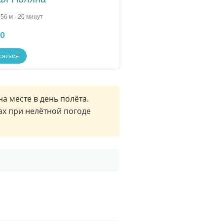
56 м · 20 минут
00
саться
а месте в день полёта.
ах при нелётной погоде