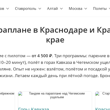
ов
Ставрополь
Алтай
Москва
Полеты
раплане в Краснодаре и К
крае
ме с пилотом —
от 4 500 ₽
. Три программы: парение 
–20 минут), полёт в горах Кавказа в Чегемском ущелье
оляне. Опыт не нужен: взлётом, полётом и посадкой 
жизни. Летаем каждый день при лётной погоде. Брон
Горы Кавказа
Красн