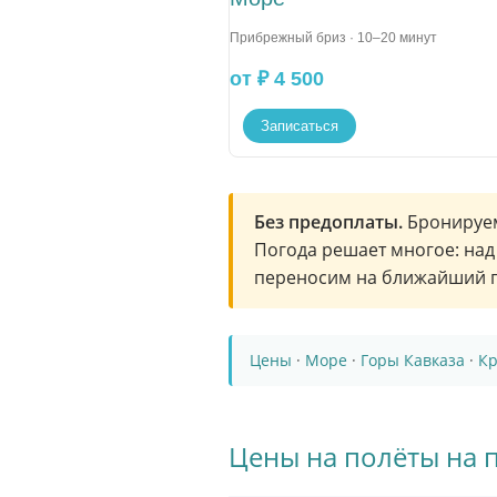
Прибрежный бриз · 10–20 минут
от ₽ 4 500
Записаться
Без предоплаты.
Бронируем 
Погода решает многое: над
переносим на ближайший п
Цены
·
Море
·
Горы Кавказа
·
Кр
Цены на полёты на 