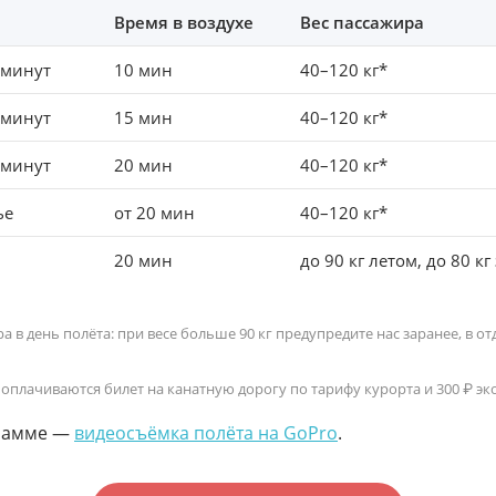
Время в воздухе
Вес пассажира
 минут
10 мин
40–120 кг*
 минут
15 мин
40–120 кг*
 минут
20 мин
40–120 кг*
ье
от 20 мин
40–120 кг*
м
20 мин
до 90 кг летом, до 80 кг
тра в день полёта: при весе больше 90 кг предупредите нас заранее, в
оплачиваются билет на канатную дорогу по тарифу курорта и 300 ₽ эк
грамме —
видеосъёмка полёта на GoPro
.