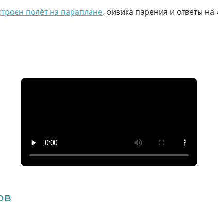
строен полёт на параплане
, физика парения и ответы на 
ов