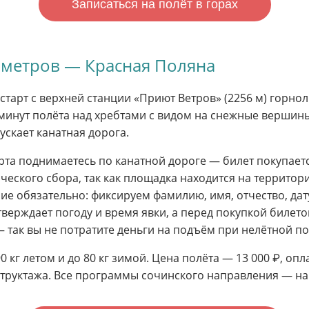
Записаться на полёт в горах
6 метров — Красная Поляна
тарт с верхней станции «Приют Ветров» (2256 м) горно
минут полёта над хребтами с видом на снежные вершины
пускает канатная дорога.
тарта поднимаетесь по канатной дороге — билет покупае
ического сбора, так как площадка находится на террито
 обязательно: фиксируем фамилию, имя, отчество, дату
ерждает погоду и время явки, а перед покупкой билето
 так вы не потратите деньги на подъём при нелётной по
90 кг летом и до 80 кг зимой. Цена полёта — 13 000 ₽, опл
труктажа. Все программы сочинского направления — н