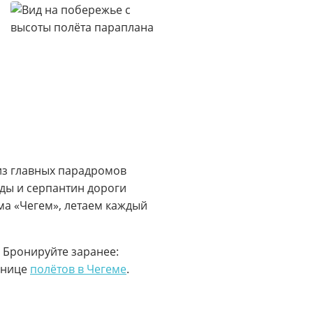
из главных парадромов
ады и серпантин дороги
ома «Чегем», летаем каждый
. Бронируйте заранее:
ранице
полётов в Чегеме
.