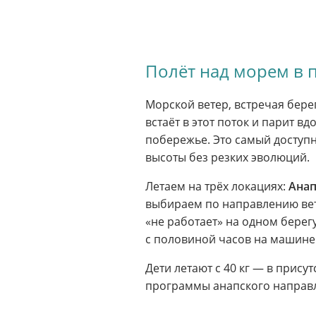
Полёт над морем в
Морской ветер, встречая бер
встаёт в этот поток и парит в
побережье. Это самый доступн
высоты без резких эволюций.
Летаем на трёх локациях:
Ана
выбираем по направлению ветр
«не работает» на одном берегу
с половиной часов на машине:
Дети летают с 40 кг — в прису
программы анапского направ