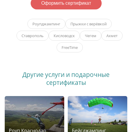
Оформить сертификат
Роупджампинг
Прыжки с верёвкой
Ставрополь
Кисловодск
Чегем
Ахмет
FreeTime
Другие услуги и подарочные
сертификаты
Роуп Краснодар
Бейсджампинг