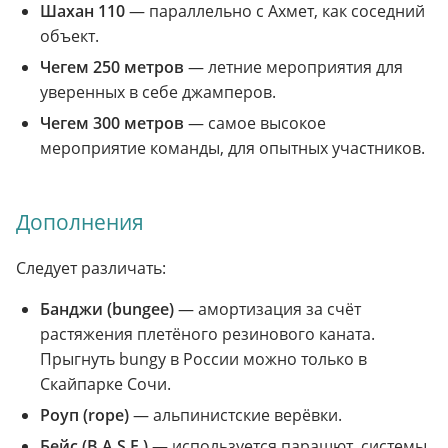
Шахан 110
— параллельно с Ахмет, как соседний
объект.
Чегем 250 метров
— летние мероприятия для
уверенных в себе джамперов.
Чегем 300 метров
— самое высокое
мероприятие команды, для опытных участников.
Дополнения
Следует различать:
Банджи (bungee)
— амортизация за счёт
растяжения плетёного резинового каната.
Прыгнуть bungy в России можно только в
Скайпарке Сочи.
Роуп (rope)
— альпинистские верёвки.
Бейс (B.A.S.E.)
— используется парашют, системы