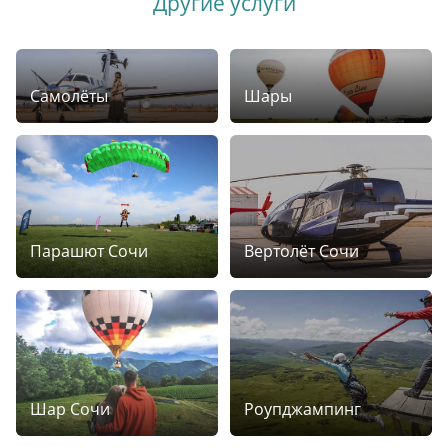
Другие услуги
Самолёты
Шары
Парашют Сочи
Вертолёт Сочи
Шар Сочи
Роупджампинг