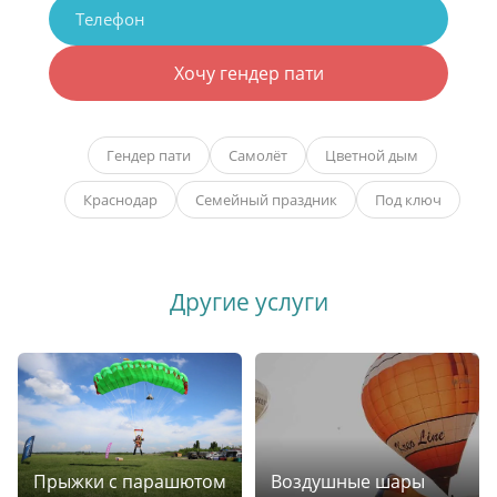
Хочу гендер пати
Гендер пати
Самолёт
Цветной дым
Краснодар
Семейный праздник
Под ключ
Другие услуги
Прыжки с парашютом
Воздушные шары