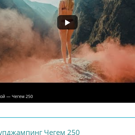
▶
ой — Чегем 250
упджампинг Чегем 250