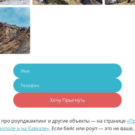
Хочу Прыгнуть
 про роупджампинг и другие объекты — на странице
«П
рополе и на Кавказе»
. Если бейс или роуп — это не ваше