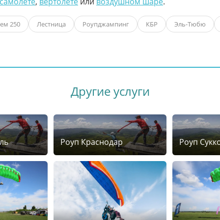
 самолёте
,
вертолёте
или
воздушном шаре
.
ем 250
Лестница
Роупджампинг
КБР
Эль-Тюбю
Другие услуги
ль
Роуп Краснодар
Роуп Сукк