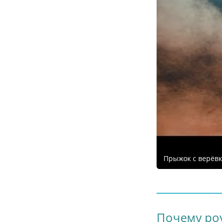
Прыжок с верёвк
Почему ро