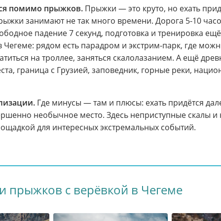
ься помимо прыжков.
Прыжки — это круто, но ехать при
прыжки занимают не так много времени. Дорога 5-10 часо
вободное падение 7 секунд, подготовка и тренировка ещ
 в Чегеме: рядом есть парадром и экстрим-парк, где мож
катиться на троллее, заняться скалолазанием. А ещё древ
ста, граница с Грузией, заповедник, горные реки, нацио
лизации.
Где минусы — там и плюсы: ехать придётся дале
ершенно необычное место. Здесь неприступные скалы и
лощадкой для интересных экстремальных событий.
и прыжков с верёвкой в Чегеме