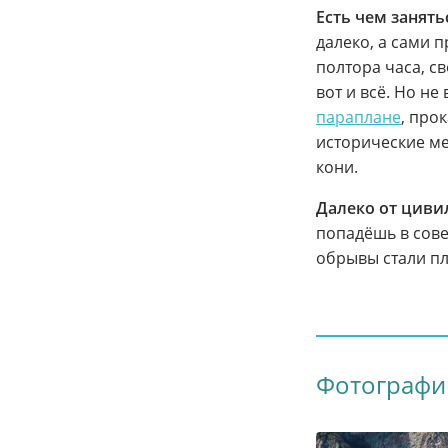
Есть чем занят
далеко, а сами 
полтора часа, с
вот и всё. Но не
параплане
, про
исторические ме
кони.
Далеко от циви
попадёшь в сов
обрывы стали п
Фотографи