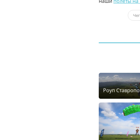
наши
полёты на
Чег
Роуп Ставропо