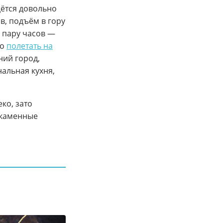
дётся довольно
в, подъём в гору
ё пару часов —
но
полетать на
ний город,
нальная кухня,
ко, зато
 каменные