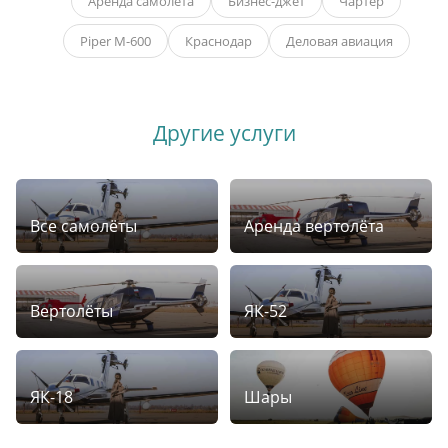
Аренда самолёта
Бизнес-джет
Чартер
Piper M-600
Краснодар
Деловая авиация
Другие услуги
Все самолёты
Аренда вертолёта
Вертолёты
ЯК-52
ЯК-18
Шары