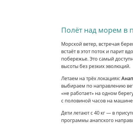
Полёт над морем в
Морской ветер, встречая бер
встаёт в этот поток и парит в
побережье. Это самый доступн
высоты без резких эволюций.
Летаем на трёх локациях:
Ана
выбираем по направлению ветр
«не работает» на одном берегу
с половиной часов на машине:
Дети летают с 40 кг — в прису
программы анапского направ