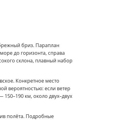
ибрежный бриз. Параплан
 море до горизонта, справа
ысокого склона, плавный набор
ское. Конкретное место
ой вероятностью: если ветер
— 150–190 км, около двух–двух
отив полёта. Подробные