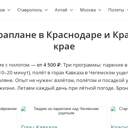
ов
Ставрополь
Алтай
Москва
Полеты
раплане в Краснодаре и К
крае
ме с пилотом —
от 4 500 ₽
. Три программы: парение 
–20 минут), полёт в горах Кавказа в Чегемском ущелье
оляне. Опыт не нужен: взлётом, полётом и посадкой 
жизни. Летаем каждый день при лётной погоде. Брон
Горы Кавказа
Красн