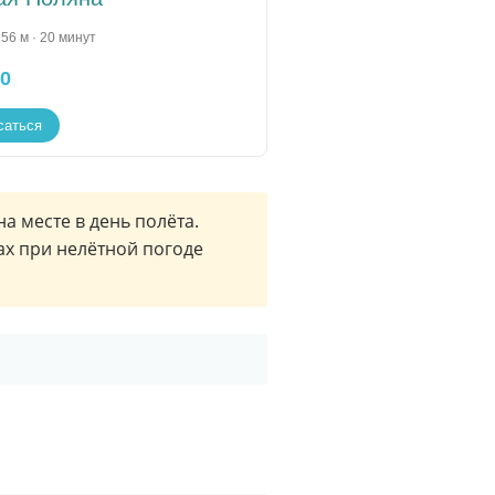
56 м · 20 минут
00
саться
а месте в день полёта.
ах при нелётной погоде