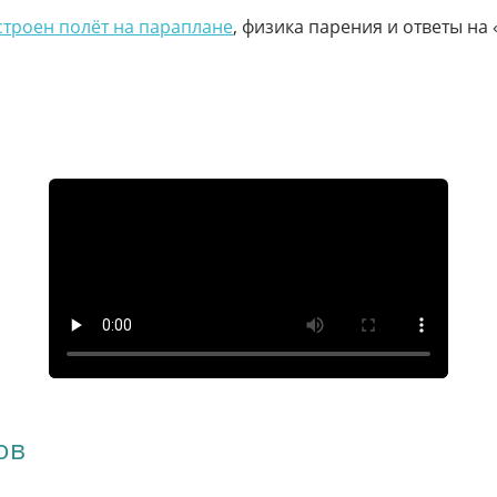
строен полёт на параплане
, физика парения и ответы на 
ов