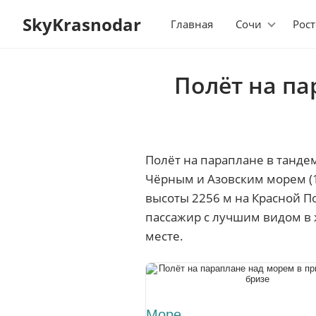
SkyKrasnodar
Главная
Сочи
Рост
Полёт на па
Полёт на параплане в танде
Чёрным и Азовским морем (10
высоты 2256 м на Красной П
пассажир с лучшим видом в 
месте.
Море