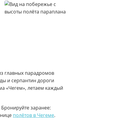
из главных парадромов
ады и серпантин дороги
ома «Чегем», летаем каждый
. Бронируйте заранее:
ранице
полётов в Чегеме
.