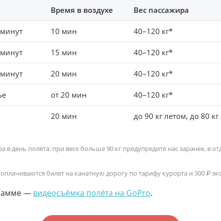
Время в воздухе
Вес пассажира
 минут
10 мин
40–120 кг*
 минут
15 мин
40–120 кг*
 минут
20 мин
40–120 кг*
ье
от 20 мин
40–120 кг*
м
20 мин
до 90 кг летом, до 80 кг
тра в день полёта: при весе больше 90 кг предупредите нас заранее, в
оплачиваются билет на канатную дорогу по тарифу курорта и 300 ₽ эк
грамме —
видеосъёмка полёта на GoPro
.