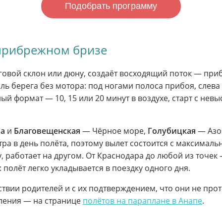
Подобрать программу
 прибрежном бризе
еговой склон или дюну, создаёт восходящий поток — пр
доль берега без мотора: под ногами полоса прибоя, слева
ый формат — 10, 15 или 20 минут в воздухе, старт с нев
па
и
Благовещенская
— Чёрное море,
Голубицкая
— Азов
а в день полёта, поэтому вылет состоится с максимальн
, работает на другом. От Краснодара до любой из точек 
 полёт легко укладывается в поездку одного дня.
тствии родителей и с их подтверждением, что они не пр
ления — на странице
полётов на параплане в Анапе
.