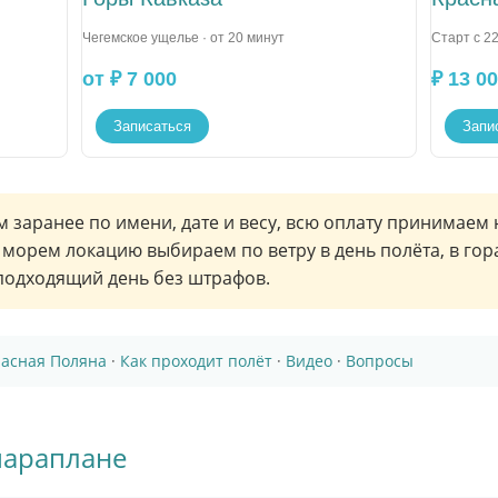
Чегемское ущелье · от 20 минут
Старт с 22
от ₽ 7 000
₽ 13 0
Записаться
Запи
заранее по имени, дате и весу, всю оплату принимаем н
 морем локацию выбираем по ветру в день полёта, в гор
одходящий день без штрафов.
асная Поляна
·
Как проходит полёт
·
Видео
·
Вопросы
параплане