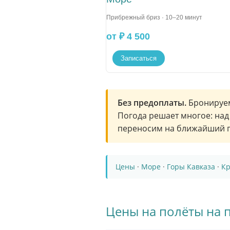
Прибрежный бриз · 10–20 минут
от ₽ 4 500
Записаться
Без предоплаты.
Бронируем 
Погода решает многое: над
переносим на ближайший п
Цены
·
Море
·
Горы Кавказа
·
Кр
Цены на полёты на 