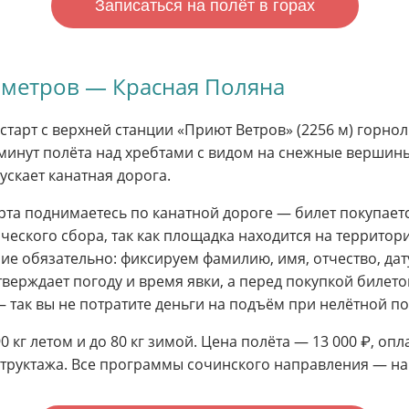
Записаться на полёт в горах
6 метров — Красная Поляна
тарт с верхней станции «Приют Ветров» (2256 м) горно
минут полёта над хребтами с видом на снежные вершины
пускает канатная дорога.
тарта поднимаетесь по канатной дороге — билет покупае
ического сбора, так как площадка находится на террито
 обязательно: фиксируем фамилию, имя, отчество, дату
ерждает погоду и время явки, а перед покупкой билето
 так вы не потратите деньги на подъём при нелётной по
90 кг летом и до 80 кг зимой. Цена полёта — 13 000 ₽, опл
труктажа. Все программы сочинского направления — н