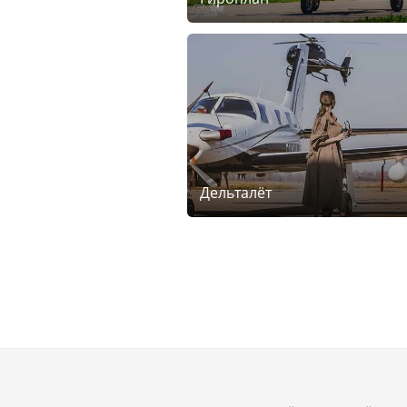
Дельталёт