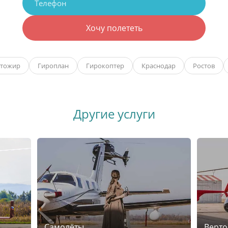
Хочу полететь
втожир
Гироплан
Гирокоптер
Краснодар
Ростов
Другие услуги
Самолёты
Верто