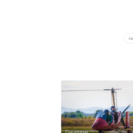
А
Гироплан