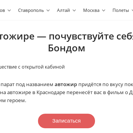
ов
Ставрополь
Алтай
Москва
Полеты
втожире — почувствуйте се
Бондом
ппарат под названием
автожир
придётся по вкусу по
на автожире в Краснодаре перенесёт вас в фильм о 
им героем.
Записаться