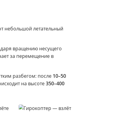
тот небольшой летательный
годаря вращению несущего
чает за перемещение в
отким разбегом: после
10–50
роисходит на высоте
350–400