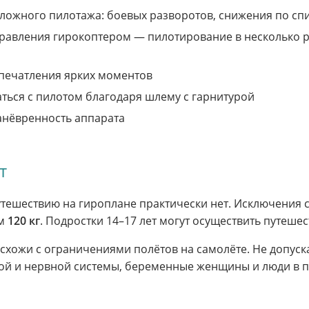
ожного пилотажа: боевых разворотов, снижения по спи
авления гирокоптером — пилотирование в несколько раз
апечатления ярких моментов
ться с пилотом благодаря шлему с гарнитурой
анёвренность аппарата
т
тешествию на гироплане практически нет. Исключения 
им
120 кг
. Подростки 14–17 лет могут осуществить путеше
схожи с ограничениями полётов на самолёте. Не допуск
ой и нервной системы, беременные женщины и люди в 