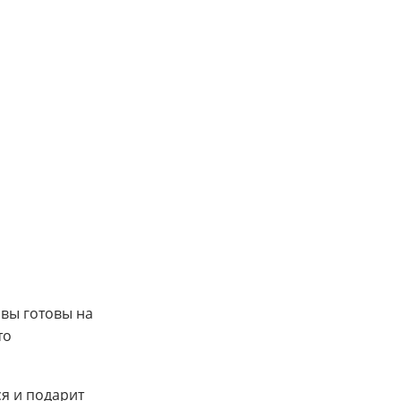
 вы готовы на
то
я и подарит