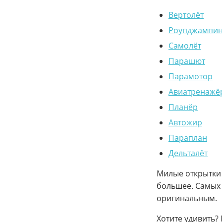
Вертолёт
Роупджампин
Самолёт
Парашют
Парамотор
Авиатренажёр
Планёр
Автожир
Параплан
Дельталёт
Милые открытки 
большее. Самых
оригинальным.
Хотите удивить?